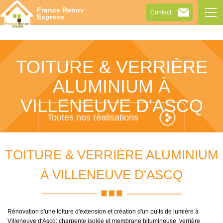
Tog
France Renov
Contact
navi
Express
TOITURE & VERRIÈRE
ALUMINIUM À
VILLENEUVE D'ASCQ
Toutes nos réalisations
TOITURE & VERRIÈRE ALUMINIUM
À VILLENEUVE D'ASCQ
Rénovation d'une toiture d'extension et création d'un puits de lumière à
Villeneuve d'Ascq: charpente isolée et membrane bitumineuse, verrière