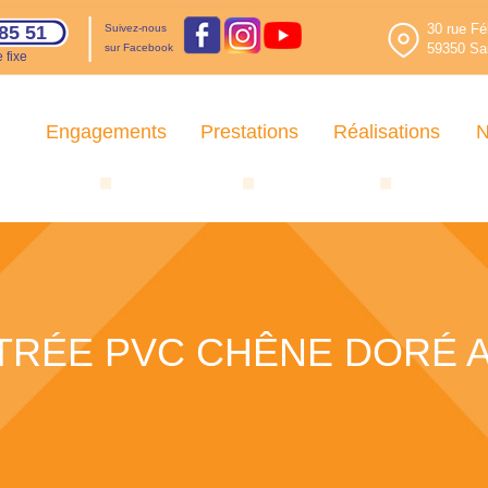
30 rue Fé
85 51
Suivez-nous
59350 Sai
sur Facebook
 fixe
Engagements
Prestations
Réalisations
N
TRÉE PVC CHÊNE DORÉ 