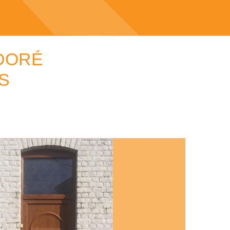
DORÉ
S