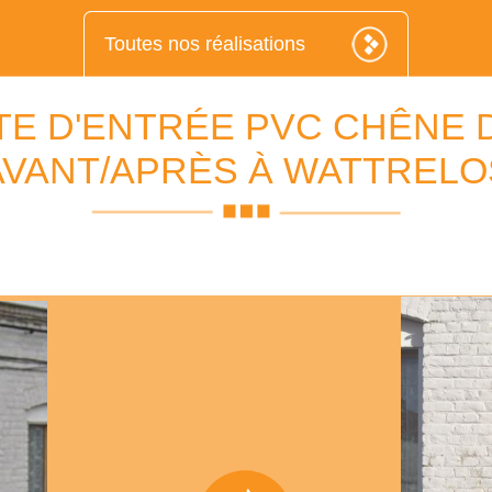
Toutes nos réalisations
TE D'ENTRÉE PVC CHÊNE 
AVANT/APRÈS À WATTRELO