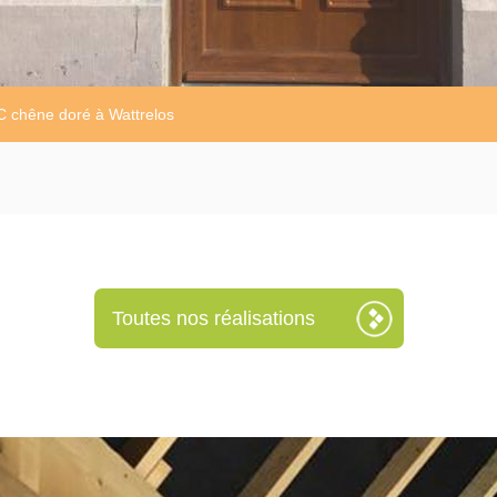
C chêne doré à Wattrelos
Toutes nos réalisations