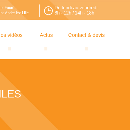
Du lundi au vendredi
lix Fauré.
8h - 12h / 14h - 18h
nt-André-lez-Lille
os vidéos
Actus
Contact & devis
ILES