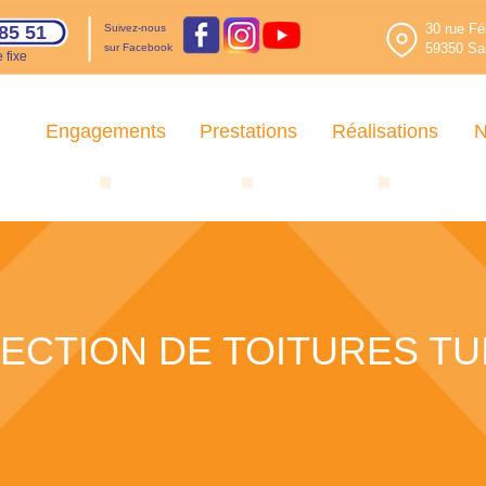
30 rue Fé
85 51
Suivez-nous
59350 Sai
sur Facebook
 fixe
Engagements
Prestations
Réalisations
N
ECTION DE TOITURES TU