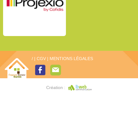
/
|
CGV
|
MENTIONS LÉGALES
Création :