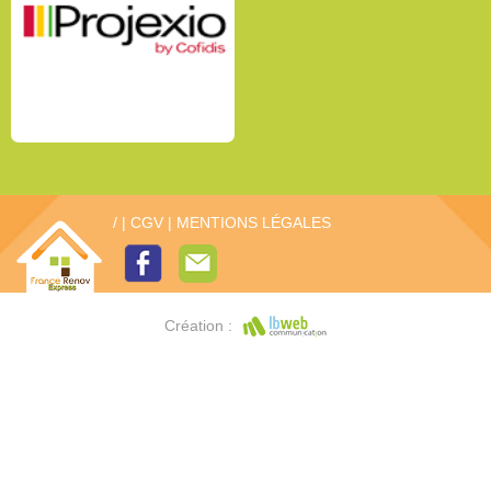
/
|
CGV
|
MENTIONS LÉGALES
Création :