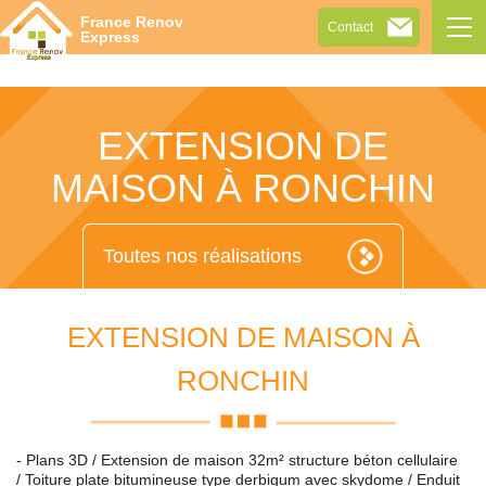
Tog
France Renov
Contact
navi
Express
EXTENSION DE
MAISON À RONCHIN
Toutes nos réalisations
EXTENSION DE MAISON À
RONCHIN
- Plans 3D / Extension de maison 32m² structure béton cellulaire
/ Toiture plate bitumineuse type derbigum avec skydome / Enduit