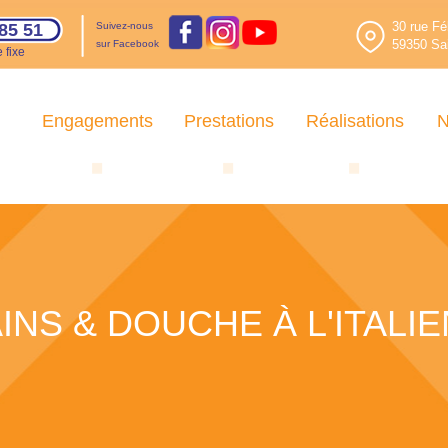
30 rue Fé
85 51
Suivez-nous
59350 Sai
sur Facebook
 fixe
Engagements
Prestations
Réalisations
N
INS & DOUCHE À L'ITALI