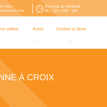
Du lundi au vendredi
lix Fauré.
8h - 12h / 14h - 18h
nt-André-lez-Lille
os vidéos
Actus
Contact & devis
ENNE À CROIX