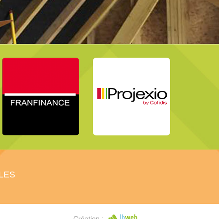
LES
Création :