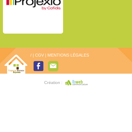
/
|
CGV
|
MENTIONS LÉGALES
Création :