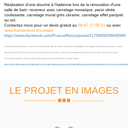
Réalisation d'une douche à l'italienne lors de la rénovation d'une
salle de bain: receveur avec carrelage mosaïque, paroi vitrée
coulissante, carrelage mural grès cérame, carrelage effet parquet
au sol.
Contactez-nous pour un devis gratuit au
09 67 27 85 51
ou avec
www.francerenov.fr/contact
https://www.facebook.com/FranceRenov/posts/2170849299648990
renovation lille entreprise nord renovationnord salle de bains renovation salledebain carrelage salle de bain travaux maison
douche douche italienne renovation maison bouvines deco maison amenagement interieur decoration interieure travaux
mosaique receveu rdouche effet parquet gres cerame bathroom shower italian
#renovation
#renovationlille
#entrepriserenovation
#entrepriserenovationnord
#renovationnord
#salledebains
#renovationsalledeba
LE PROJET EN IMAGES