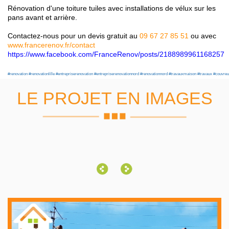
Rénovation d'une toiture tuiles avec installations de vélux sur les
pans avant et arrière.
Contactez-nous pour un devis gratuit au
09 67 27 85 51
ou avec
www.francerenov.fr/contact
https://www.facebook.com/FranceRenov/posts/2188989961168257
#renovation
#renovationlille
#entrepriserenovation
#entrepriserenovationnord
#renovationnord
#travauxmaison
#travaux
#couvreu
LE PROJET EN IMAGES