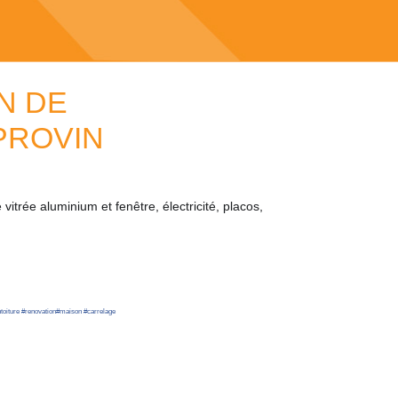
N DE
PROVIN
vitrée aluminium et fenêtre, électricité, placos,
toiture
#
renovation
#
maison
#
carrelage