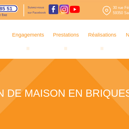
30 rue Fé
85 51
Suivez-nous
59350 Sai
sur Facebook
 fixe
Engagements
Prestations
Réalisations
N
 DE MAISON EN BRIQUE