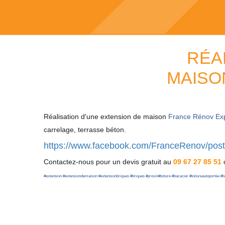
RÉA
MAISO
Réalisation d'une extension de maison
France Rénov Ex
carrelage, terrasse béton.
https://www.facebook.com/FranceRenov/po
Contactez-nous pour un devis gratuit au
09 67 27 85 51
#
extension
#
extensiondemaison
#
extensionbriques
#
briques
#
provin
#
toiture
#
bacacier
#
toitureautoportée
#
b