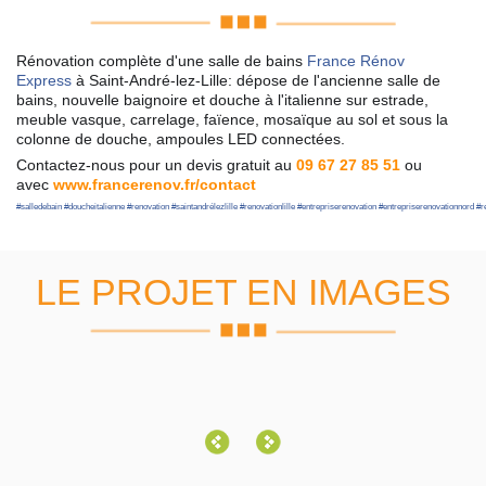
Rénovation complète d'une salle de bains
France Rénov
Express
à Saint-André-lez-Lille: dépose de l'ancienne salle de
bains, nouvelle baignoire et douche à l'italienne sur estrade,
meuble vasque, carrelage, faïence, mosaïque au sol et sous la
colonne de douche, ampoules LED connectées.
Contactez-nous pour un devis gratuit au
09 67 27 85 51
ou
avec
www.francerenov.fr/contact
#
salledebain
#
doucheitalienne
#
renovation
#
saintandrélezlille
#
renovationlille
#
entrepriserenovation
#
entrepriserenovationnord
#
r
LE PROJET EN IMAGES