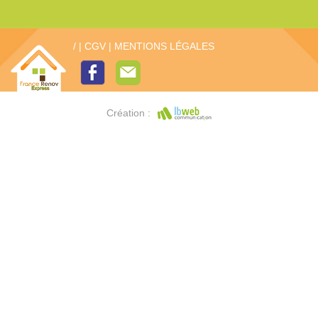
/
|
CGV
|
MENTIONS LÉGALES
Création :