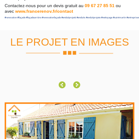
Contactez-nous pour un devis gratuit au
09 67 27 85 51
ou
avec
www.francerenov.fr/contact
#
renovation
#
façade
#
façadearrière
#
renovationfaçade
#
enduitprojeté
#
enduits
#
enduitprojete
#
nettoyage
#
saintmartin
#
entreprise
LE PROJET EN IMAGES