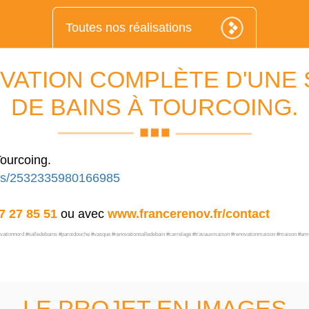
Toutes nos réalisations
VATION COMPLÈTE D'UNE 
DE BAINS À TOURCOING.
Tourcoing.
sts/2532335980166985
7 27 85 51
ou avec
www.francerenov.fr/contact
#renovationnord #salledebains #paroidouche #vasque #renovationsalledebain #carrelage #travauxmaison #renovationmaison #maison
LE PROJET EN IMAGES