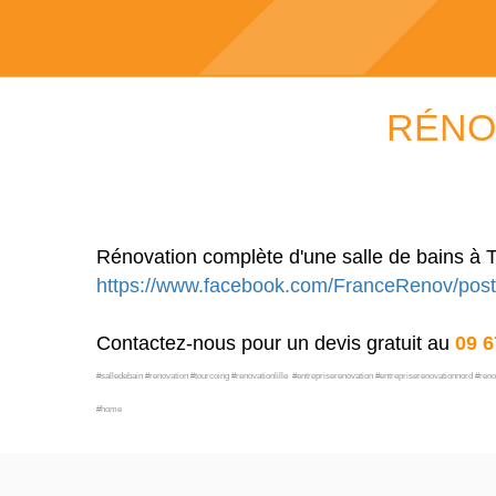
RÉNO
Rénovation complète d'une salle de bains à 
https://www.facebook.com/FranceRenov/po
Contactez-nous pour un devis gratuit au
09 6
#salledebain #renovation #tourcoing #renovationlille #entrepriserenovation #entrepriserenovationnord 
#home