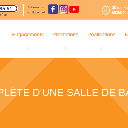
30 rue Fé
85 51
Suivez-nous
59350 Sai
sur Facebook
 fixe
Engagements
Prestations
Réalisations
N
LÈTE D'UNE SALLE DE B