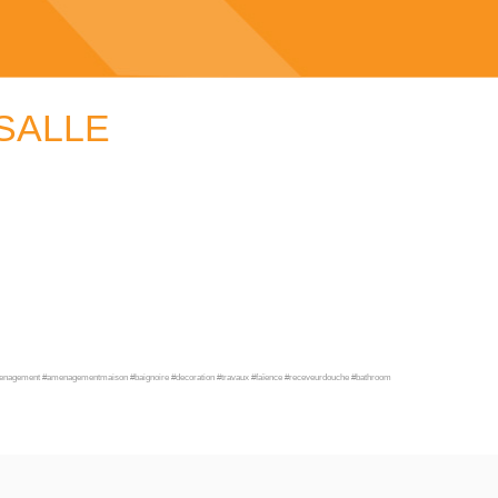
SALLE
 #amenagement #amenagementmaison #baignoire #decoration #travaux #faïence #receveurdouche #bathroom