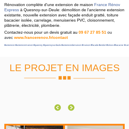
Rénovation complète d'une extension de maison
France Rénov
Express
à Quesnoy-sur-Deule: démolition de l'ancienne extension
existante, nouvelle extension avec façade enduit gratté, toiture
bacacier isolée, carrelage, menuiseries PVC, cloisonnement,
plâtrerie, électricité, plomberie.
Contactez-nous pour un devis gratuit au
09 67 27 85 51
ou
avec
www.francerenov.fr/contact
#
extension
#
extensionmaison
#
quesnoy
#
quesnoysurdeule
#
extensiondemaison
#
maison
#
facade
#
enduit
#
toiture
#
bacacier
#
car
LE PROJET EN IMAGES