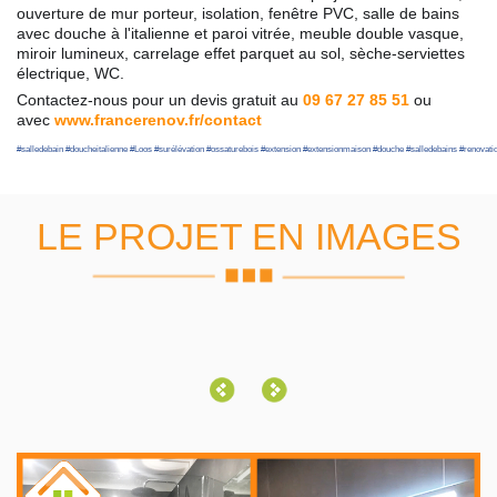
ouverture de mur porteur, isolation, fenêtre PVC, salle de bains
avec douche à l'italienne et paroi vitrée, meuble double vasque,
miroir lumineux, carrelage effet parquet au sol, sèche-serviettes
électrique, WC.
Contactez-nous pour un devis gratuit au
09 67 27 85 51
ou
avec
www.francerenov.fr/contact
#
salledebain
#
doucheitalienne
#
Loos
#
surélévation
#
ossaturebois
#
extension
#
extensionmaison
#
douche
#
salledebains
#
renovati
LE PROJET EN IMAGES