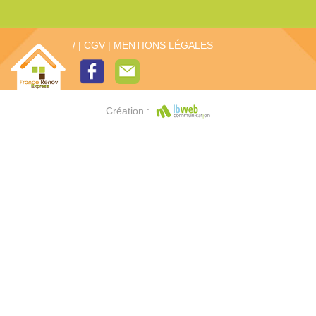
/
|
CGV
|
MENTIONS LÉGALES
Création :