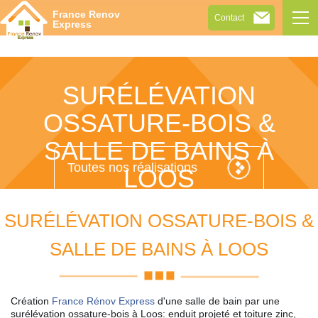
Tog
France Renov
Contact
navi
Express
SURÉLÉVATION
OSSATURE-BOIS &
SALLE DE BAINS À
Toutes nos réalisations
LOOS
SURÉLÉVATION OSSATURE-BOIS &
SALLE DE BAINS À LOOS
Création
France Rénov Express
d'une salle de bain par une
surélévation ossature-bois à Loos: enduit projeté et toiture zinc,