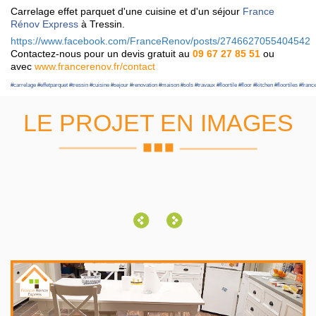
Carrelage effet parquet d'une cuisine et d'un séjour
France
Rénov Express
à Tressin.
https://www.facebook.com/FranceRenov/posts/2746627055404542
Contactez-nous pour un devis gratuit au
09 67 27 85 51
ou
avec
www.francerenov.fr/contact
#
carrelage
#
effetparquet
#
tressin
#
cuisine
#
sejour
#
renovation
#
maison
#
sols
#
travaux
#
floortile
#
floor
#
kitchen
#
floortiles
#
franc
LE PROJET EN IMAGES