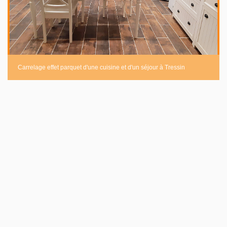
Carrelage effet parquet d'une cuisine et d'un séjour à Tressin