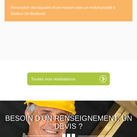
Rénovation des façades d'une maison avec un enduit projeté à
Bailleul-Sir-Berthoult.
Toutes nos réalisations
BESOIN D’UN RENSEIGNEMENT, UN
DEVIS ?