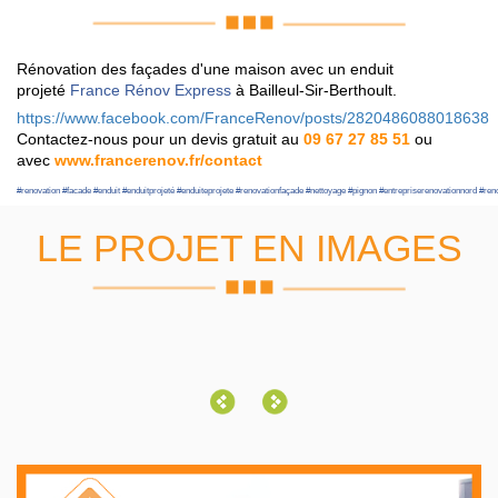
Rénovation des façades d'une maison avec un enduit
projeté
France Rénov Express
à Bailleul-Sir-Berthoult.
https://www.facebook.com/FranceRenov/posts/2820486088018638
Contactez-nous pour un devis gratuit au
09 67 27 85 51
ou
avec
www.francerenov.fr/contact
#
renovation
#
facade
#
enduit
#
enduitprojeté
#
enduiteprojete
#
renovationfaçade
#
nettoyage
#
pignon
#
entrepriserenovationnord
#
ren
LE PROJET EN IMAGES