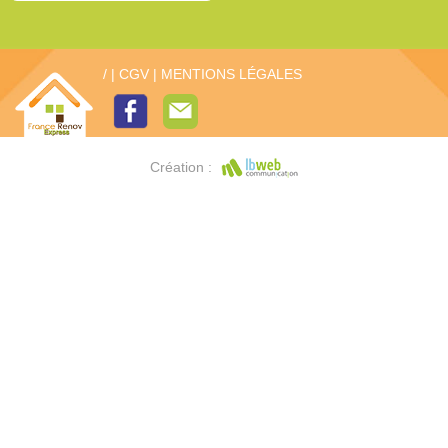
/
|
CGV
|
MENTIONS LÉGALES
Création :