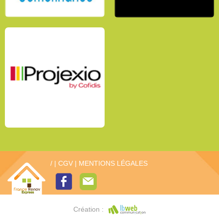
/
|
CGV
|
MENTIONS LÉGALES
Création :