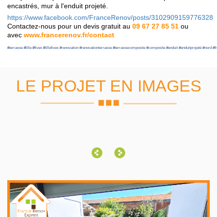
encastrés, mur à l'enduit projeté.
https://www.facebook.com/FranceRenov/posts/3102909159776328
Contactez-nous pour un devis gratuit au
09 67 27 85 51
ou
avec
www.francerenov.fr/contact
#
terrasse
#
lille
#
fives
#
lillefives
#
renovation
#
renovationterrasse
#
terrassecomposite
#
composite
#
enduit
#
enduitprojeté
#
nord
#
f
LE PROJET EN IMAGES