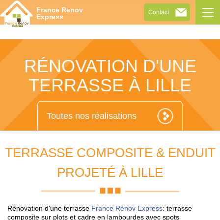
Tog
France Renov
Contact
navi
Express
RÉNOVATION D'UNE
TERRASSE À LILLE
Toutes nos réalisations
TERRASSE COMPOSITE & ENDUIT
PROJETÉ À LILLE
Rénovation d'une terrasse
France Rénov Express
: terrasse
composite sur plots et cadre en lambourdes avec spots