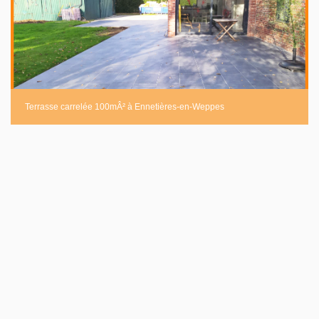
Terrasse carrelée 100mÂ² à Ennetières-en-Weppes