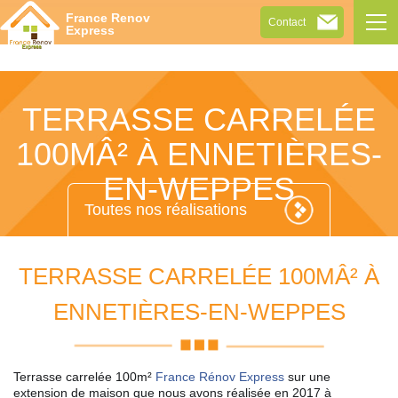
Tog
France Renov
Contact
navi
Express
TERRASSE CARRELÉE
100MÂ² À ENNETIÈRES-
EN-WEPPES
Toutes nos réalisations
TERRASSE CARRELÉE 100MÂ² À
ENNETIÈRES-EN-WEPPES
Terrasse carrelée 100m²
France Rénov Express
sur une
extension de maison que nous avons réalisée en 2017 à