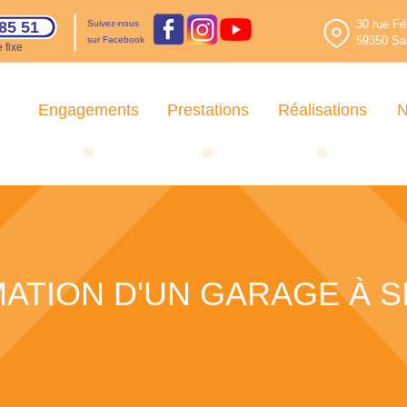
30 rue Fé
85 51
Suivez-nous
59350 Sai
sur Facebook
 fixe
Engagements
Prestations
Réalisations
N
TION D'UN GARAGE À S