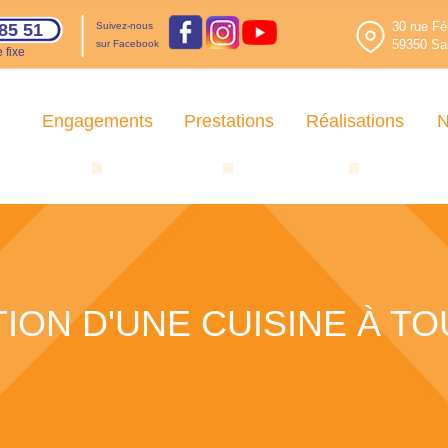
30 rue Fé
85 51
Suivez-nous
59350 Sai
sur Facebook
 fixe
Engagements
Prestations
Réalisations
N
ION D'UNE CUISINE À T