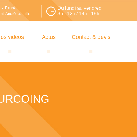
Du lundi au vendredi
lix Fauré.
8h - 12h / 14h - 18h
nt-André-lez-Lille
os vidéos
Actus
Contact & devis
OURCOING