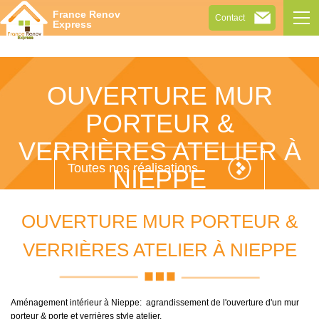
Tog
France Renov
Contact
navi
Express
OUVERTURE MUR
PORTEUR &
VERRIÈRES ATELIER À
Toutes nos réalisations
NIEPPE
OUVERTURE MUR PORTEUR &
VERRIÈRES ATELIER À NIEPPE
Aménagement intérieur à Nieppe: agrandissement de l'ouverture d'un mur
porteur & porte et verrières style atelier.