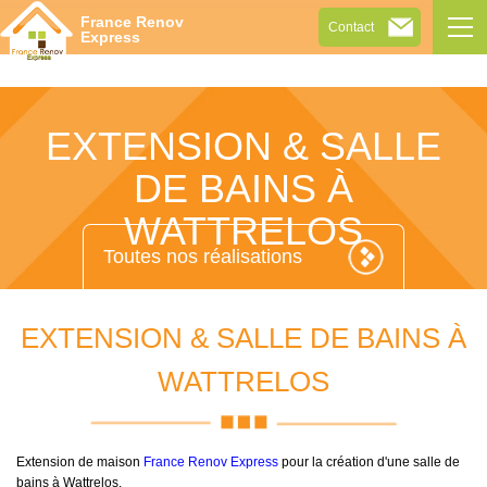
Tog
France Renov
Contact
navi
Express
EXTENSION & SALLE
DE BAINS À
WATTRELOS
Toutes nos réalisations
EXTENSION & SALLE DE BAINS À
WATTRELOS
Extension de maison
France Renov Express
pour la création d'une salle de
bains à Wattrelos.