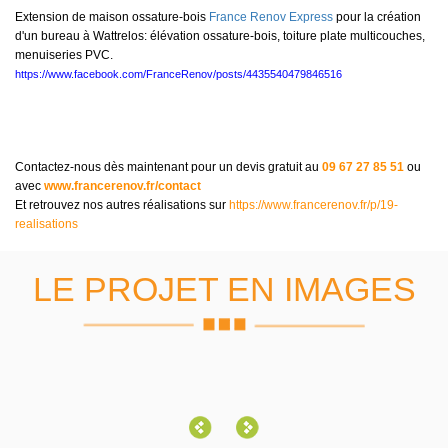
Extension de maison ossature-bois
France Renov Express
pour la création
d'un bureau à Wattrelos: élévation ossature-bois, toiture plate multicouches,
menuiseries PVC.
https://www.facebook.com/FranceRenov/posts/4435540479846516
Contactez-nous dès maintenant pour un devis gratuit au
09 67 27 85 51
ou
avec
www.francerenov.fr/contact
Et retrouvez nos autres réalisations sur
https://www.francerenov.fr/p/19-
realisations
LE PROJET EN IMAGES