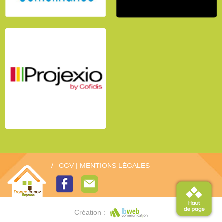
/
|
CGV
|
MENTIONS LÉGALES
Création :