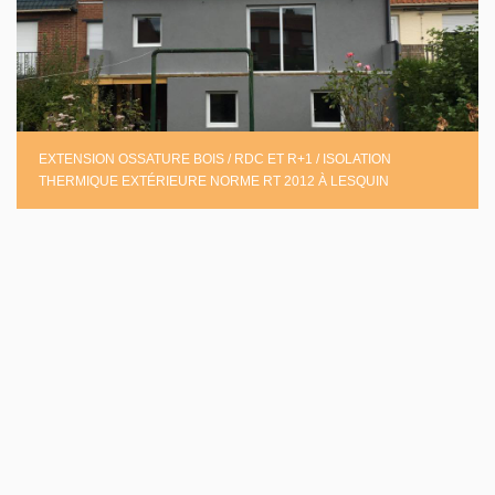
EXTENSION OSSATURE BOIS / RDC ET R+1 / ISOLATION
THERMIQUE EXTÉRIEURE NORME RT 2012 À LESQUIN