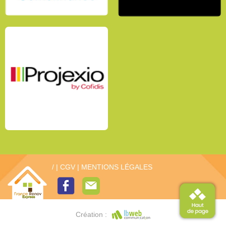
/
|
CGV
|
MENTIONS LÉGALES
Création :