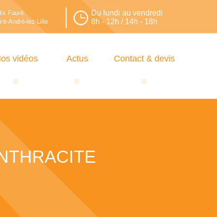
Du lundi au vendredi
lix Fauré.
8h - 12h / 14h - 18h
nt-André-lez-Lille
os vidéos
Actus
Contact & devis
ANTHRACITE