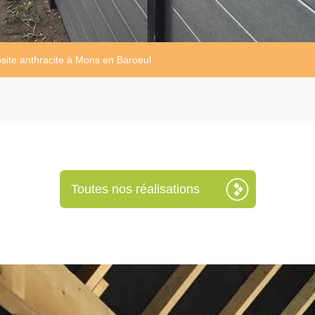
osite anthracite à Mons en Baroeul
Toutes nos réalisations