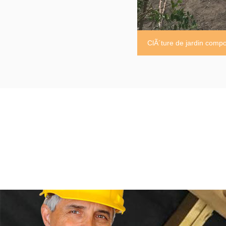
ClÃ´ture de jardin comp