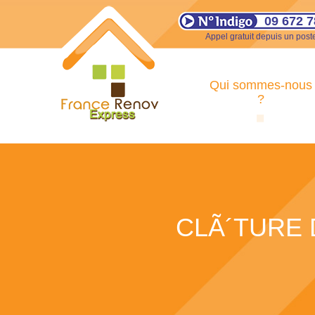
09 672 7
Appel gratuit depuis un poste
Qui sommes-nous
?
CLÃ´TURE 