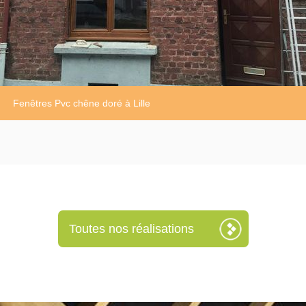
Fenêtres Pvc chêne doré à Lille
Toutes nos réalisations