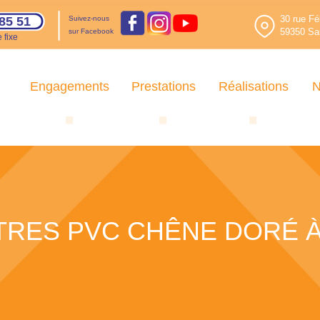
30 rue Fé
85 51
Suivez-nous
59350 Sai
sur Facebook
 fixe
Engagements
Prestations
Réalisations
N
RES PVC CHÊNE DORÉ À