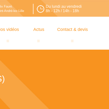
Du lundi au vendredi
lix Fauré.
8h - 12h / 14h - 18h
nt-André-lez-Lille
os vidéos
Actus
Contact & devis
)