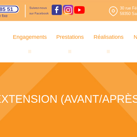
30 rue Fé
85 51
Suivez-nous
59350 Sai
sur Facebook
 fixe
Engagements
Prestations
Réalisations
N
EXTENSION (AVANT/APRÈS