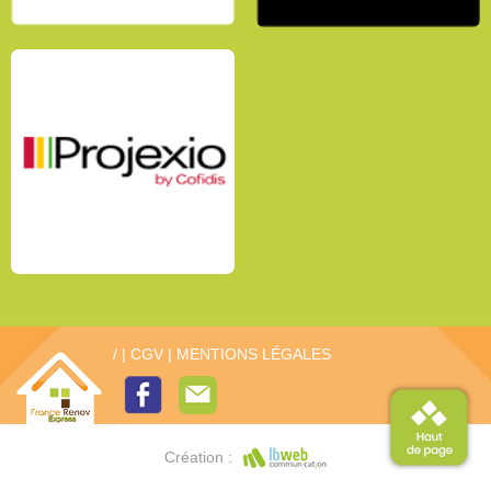
/
|
CGV
|
MENTIONS LÉGALES
Création :